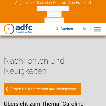
Skip
Allgemeiner Deutscher Fahrrad-Club Frankfurt
to
ADFC unterstützen
content
Presse
Newsletter
Suchen
Nachrichten und
Neuigkeiten
Zurück zu "Nachrichten und Neuigkeiten"
Übersicht zum Thema "Caroline