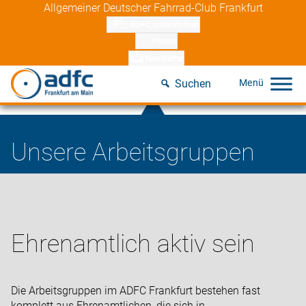
Skip
Allgemeiner Deutscher Fahrrad-Club Frankfurt
to
ADFC unterstützen
content
Presse
Newsletter
Suchen
Unsere Arbeitsgruppen
Ehrenamtlich aktiv sein
Die Arbeitsgruppen im ADFC Frankfurt bestehen fast
komplett aus Ehrenamtlichen, die sich in