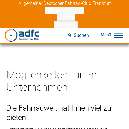
Skip
Allgemeiner Deutscher Fahrrad-Club Frankfurt
to
ADFC unterstützen
content
Presse
Newsletter
Suchen
Möglichkeiten für Ihr
Unternehmen
Die Fahrradwelt hat Ihnen viel zu
bieten