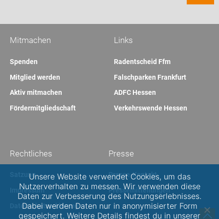
Mitmachen
Links
Spenden
Radentscheid Ffm
Mitglied werden
Falschparken Frankfurt
Aktiv mitmachen
ADFC Hessen
Fördermitgliedschaft
Verkehrswende Hessen
Rechtliches
Presse
Satzung
Presse-Kontakt
Unsere Website verwendet Cookies, um das
Nutzerverhalten zu messen. Wir verwenden diese
Impressum
Pressemitteilungen
Daten zur Verbesserung des Nutzungserlebnisses.
Dabei werden Daten nur in anonymisierter Form
Datenschutzerklärung
gespeichert. Weitere Details findest du in unserer