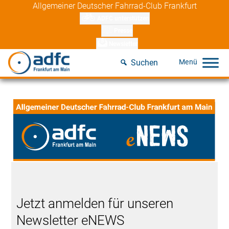
Skip
Allgemeiner Deutscher Fahrrad-Club Frankfurt
to
ADFC unterstützen
content
Presse
Newsletter
Suchen
Jetzt anmelden für unseren
Newsletter eNEWS