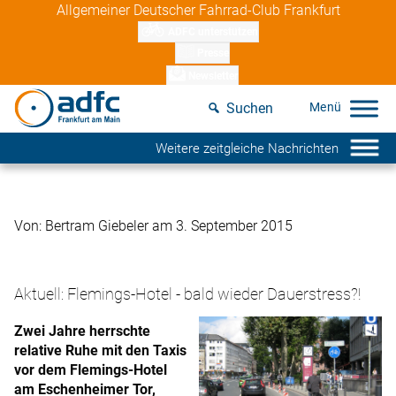
Skip
Allgemeiner Deutscher Fahrrad-Club Frankfurt
to
ADFC unterstützen
content
Presse
Newsletter
Suchen
Weitere zeitgleiche Nachrichten
Von: Bertram Giebeler am 3. September 2015
Aktuell: Flemings-Hotel - bald wieder Dauerstress?!
Zwei Jahre herrschte
relative Ruhe mit den Taxis
vor dem Flemings-Hotel
am Eschenheimer Tor,