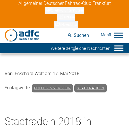
Skip
Allgemeiner Deutscher Fahrrad-Club Frankfurt
to
ADFC unterstützen
content
Presse
Newsletter
Suchen
Weitere zeitgleiche Nachrichten
Von: Eckehard Wolf am 17. Mai 2018
Schlagworte:
POLITIK & VERKEHR
STADTRADELN
Stadtradeln 2018 in