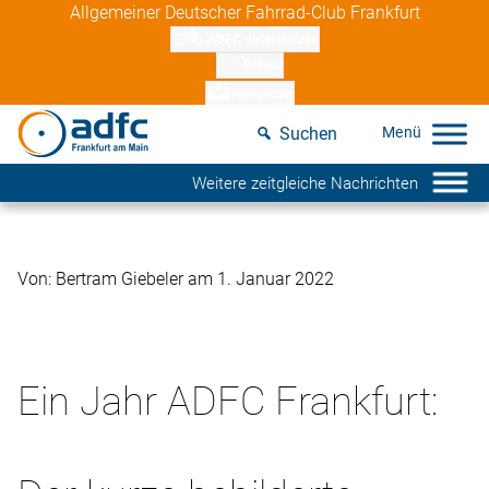
Skip
Allgemeiner Deutscher Fahrrad-Club Frankfurt
to
ADFC unterstützen
content
Presse
Newsletter
Suchen
Weitere zeitgleiche Nachrichten
Von: Bertram Giebeler am 1. Januar 2022
Ein Jahr ADFC Frankfurt: