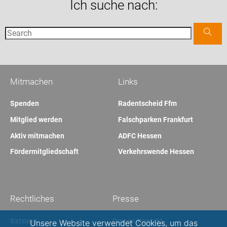
Ich suche nach:
Mitmachen
Links
Spenden
Radentscheid Ffm
Mitglied werden
Falschparken Frankfurt
Aktiv mitmachen
ADFC Hessen
Fördermitgliedschaft
Verkehrswende Hessen
Rechtliches
Presse
Satzung
Presse-Kontakt
Unsere Website verwendet Cookies, um das