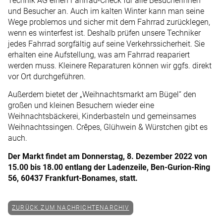
Technik AG einen Fahrrad-Check für alle Besucherinnen
und Besucher an. Auch im kalten Winter kann man seine
Wege problemos und sicher mit dem Fahrrad zurücklegen,
wenn es winterfest ist. Deshalb prüfen unsere Techniker
jedes Fahrrad sorgfältig auf seine Verkehrssicherheit. Sie
erhalten eine Aufstellung, was am Fahrrad reapariert
werden muss. Kleinere Reparaturen können wir ggfs. direkt
vor Ort durchgeführen.
Außerdem bietet der „Weihnachtsmarkt am Bügel“ den
großen und kleinen Besuchern wieder eine
Weihnachtsbäckerei, Kinderbasteln und gemeinsames
Weihnachtssingen. Crêpes, Glühwein & Würstchen gibt es
auch.
Der Markt findet am Donnerstag, 8. Dezember 2022 von
15.00 bis 18.00 entlang der Ladenzeile, Ben-Gurion-Ring
56, 60437 Frankfurt-Bonames, statt.
ZURÜCK ZUM NACHRICHTENARCHIV