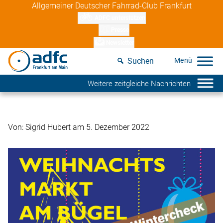
Skip
Allgemeiner Deutscher Fahrrad-Club Frankfurt
to
ADFC unterstützen
content
Presse
Newsletter
Suchen
Weitere zeitgleiche Nachrichten
Von: Sigrid Hubert am 5. Dezember 2022