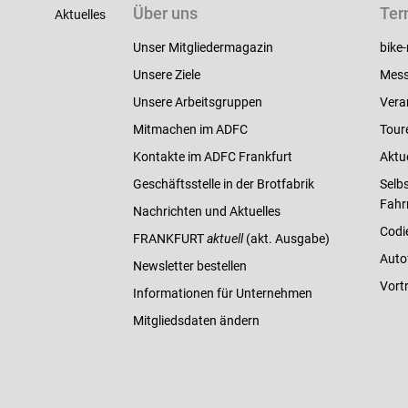
Über uns
Ter
Aktuelles
Unser Mitgliedermagazin
bike-
Unsere Ziele
Mess
Unsere Arbeitsgruppen
Vera
Mitmachen im ADFC
Tour
Kontakte im ADFC Frankfurt
Aktu
Geschäftsstelle in der Brotfabrik
Selbs
Fahr
Nachrichten und Aktuelles
Codi
FRANKFURT
aktuell
(akt. Ausgabe)
Auto
Newsletter bestellen
Vort
Informationen für Unternehmen
Mitgliedsdaten ändern