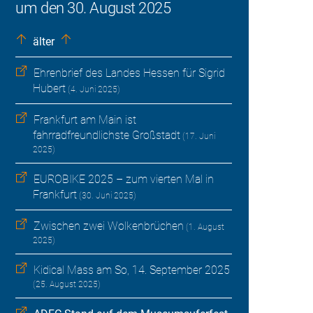
um den 30. August 2025
älter
Ehrenbrief des Landes Hessen für Sigrid
Hubert
(4. Juni 2025)
Frankfurt am Main ist
fahrradfreundlichste Großstadt
(17. Juni
2025)
EUROBIKE 2025 – zum vierten Mal in
Frankfurt
(30. Juni 2025)
Zwischen zwei Wolkenbrüchen
(1. August
2025)
Kidical Mass am So, 14. September 2025
(25. August 2025)