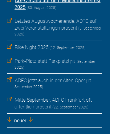
ADFC-Stand auf dem Museumsuferfest
2025
(30. August 2025)
Letztes Augustwochenende: ADFC auf
zwei Veranstaltungen präsent
(5. September
2025)
Bike Night 2025
(12. September 2025)
Park-Platz statt Parkplatz!
(15. September
2025)
ADFC jetzt auch in der Alten Oper
(17.
September 2025)
Mitte September: ADFC Frankfurt oft
öffentlich präsent
(22. September 2025)
neuer