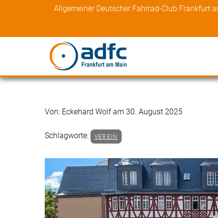
Skip
Allgemeiner Deutscher Fahrrad-Club Frankfurt 
to
content
Von: Eckehard Wolf am 30. August 2025
Schlagworte:
VEREIN