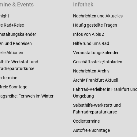
mine & Events
Infothek
night
Nachrichten und Aktuelles
e Rad+Reise
Häufig gestellte Fragen
nstaltungskalender
Infos von A bis Z
en und Radreisen
Hilfe rund ums Rad
elle Aktionen
Veranstaltungskalender
thilfe-Werkstatt und
Geschäftsstelle/Infoladen
radreparaturkurse
Nachrichten-Archiv
ertermine
Archiv Frankfurt Aktuell
freie Sonntage
Fahrrad-Verleiher in Frankfurt un
ragsreihe: Fernweh im Winter
Umgebung
Selbsthilfe-Werkstatt und
Fahrradreparaturkurse
Codiertermine
Autofreie Sonntage