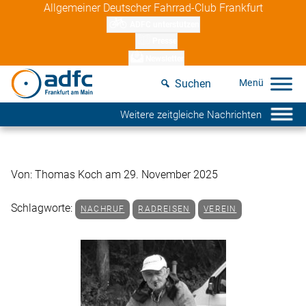
Skip
Allgemeiner Deutscher Fahrrad-Club Frankfurt
to
ADFC unterstützen
content
Presse
Newsletter
Suchen
Weitere zeitgleiche Nachrichten
Von: Thomas Koch am 29. November 2025
Schlagworte:
NACHRUF
RADREISEN
VEREIN