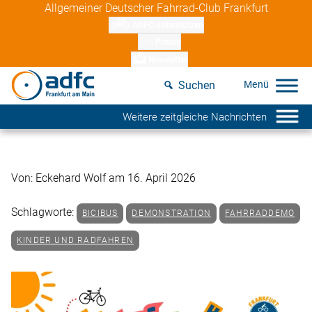
Skip
Allgemeiner Deutscher Fahrrad-Club Frankfurt
to
ADFC unterstützen
content
Presse
Newsletter
Suchen
Weitere zeitgleiche Nachrichten
Von: Eckehard Wolf am 16. April 2026
Schlagworte:
BICIBUS
DEMONSTRATION
FAHRRADDEMO
KINDER UND RADFAHREN