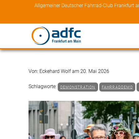
Skip
Allgemeiner Deutscher Fahrrad-Club Frankfurt 
to
content
Von: Eckehard Wolf am 20. Mai 2026
Schlagworte:
DEMONSTRATION
FAHRRADDEMO