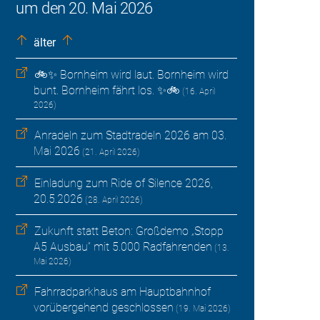
um den 20. Mai 2026
älter
🚲✨ Bornheim wird laut. Bornheim wird
bunt. Bornheim fährt los. ✨🚲
(16. April
2026)
Anradeln zum Stadtradeln 2026 am 03.
Mai 2026
(21. April 2026)
Einladung zum Ride of Silence 2026,
20.5.2026
(28. April 2026)
Zukunft statt Beton: Großdemo „Stopp
A5 Ausbau“ mit 5.000 Radfahrenden
(13.
Mai 2026)
Fahrradparkhaus am Hauptbahnhof
vorübergehend geschlossen
(19. Mai 2026)