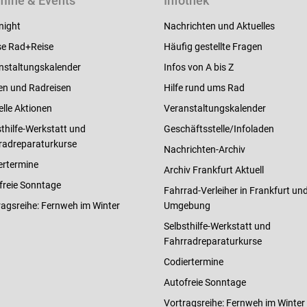
mine & Events
Infothek
night
Nachrichten und Aktuelles
e Rad+Reise
Häufig gestellte Fragen
nstaltungskalender
Infos von A bis Z
en und Radreisen
Hilfe rund ums Rad
elle Aktionen
Veranstaltungskalender
thilfe-Werkstatt und
Geschäftsstelle/Infoladen
radreparaturkurse
Nachrichten-Archiv
ertermine
Archiv Frankfurt Aktuell
freie Sonntage
Fahrrad-Verleiher in Frankfurt un
ragsreihe: Fernweh im Winter
Umgebung
Selbsthilfe-Werkstatt und
Fahrradreparaturkurse
Codiertermine
Autofreie Sonntage
Vortragsreihe: Fernweh im Winter