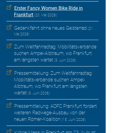
Erster Fancy Women Bike Ride in
Frankfurt
(20. Mai 2026)
Gedenkfahrt ohne neues Geisterrad
(21.
Mai 2026)
Zum Weltfahrradtag: Mobilitätsverbände
suchen Ampel-Albtraum, wo Frankfurt
am längsten wartet
(3. Juni 2026)
Pressemitteilung: Zum Weltfahrradtag:
Mobilitätsverbände suchen Ampel-
Albtraum, wo Frankfurt am längsten
wartet
(3. Juni 2026)
Pressemitteilung: ADFC Frankfurt fordert
weiteren Radwege-Ausbau von der
neuen Römer-Koalition
(15. Juni 2026)
Kidical Mass in Frankfurt am 23. August