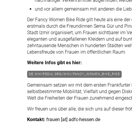
nachhaltiger Verkehrsmittel abgemildert werd
und vor allem gemeinsam mit anderen die Lieb
Der Fancy Women Bike Ride gilt heute als eine de
erstmals durch die Freundinnen Sema Gür und Pinar
Stadt Izmir organisiert, um Frauen sichtbarer im 
eleganten und ausgefallenen Kleidern und auf bun
zehntausende Menschen in hunderten Städten welt
Lebensfreude von Frauen im öffentlichen Raum.
Weitere Infos gibt es hier:
DE.WIKIPEDIA.ORG/WIKI/FANCY_WOMEN_BIKE_RIDE
Gemeinsam setzen wir mit dem ersten Frankfurter
selbstbestimmte Mobilität, Vielfalt und gegen Diskri
Welt die Freiheiten der Frauen zunehmend eingesch
Wir freuen uns über alle, die sich uns auf dieser
Kontakt:
frauen [at] adfc-hessen.de