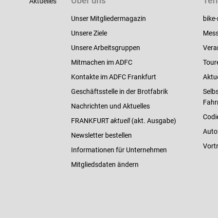
Über uns
Ter
Aktuelles
Unser Mitgliedermagazin
bike-
Unsere Ziele
Mess
Unsere Arbeitsgruppen
Vera
Mitmachen im ADFC
Tour
Kontakte im ADFC Frankfurt
Aktu
Geschäftsstelle in der Brotfabrik
Selbs
Fahr
Nachrichten und Aktuelles
Codi
FRANKFURT
aktuell
(akt. Ausgabe)
Auto
Newsletter bestellen
Vort
Informationen für Unternehmen
Mitgliedsdaten ändern