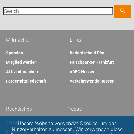
Mitmachen
Links
Spenden
Radentscheid Ffm
Mitglied werden
Falschparken Frankfurt
Aktiv mitmachen
ADFC Hessen
Fördermitgliedschaft
Verkehrswende Hessen
Rechtliches
Presse
Satzung
Presse-Kontakt
Unsere Website verwendet Cookies, um das
Nutzerverhalten zu messen. Wir verwenden diese
Impressum
Pressemitteilungen