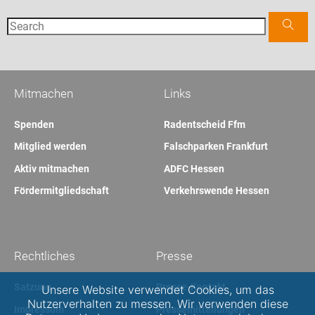
Mitmachen
Links
Spenden
Radentscheid Ffm
Mitglied werden
Falschparken Frankfurt
Aktiv mitmachen
ADFC Hessen
Fördermitgliedschaft
Verkehrswende Hessen
Rechtliches
Presse
Satzung
Presse-Kontakt
Unsere Website verwendet Cookies, um das
Nutzerverhalten zu messen. Wir verwenden diese
Impressum
Pressemitteilungen