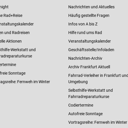
night
Nachrichten und Aktuelles
e Rad+Reise
Häufig gestellte Fragen
nstaltungskalender
Infos von A bis Z
en und Radreisen
Hilfe rund ums Rad
elle Aktionen
Veranstaltungskalender
thilfe-Werkstatt und
Geschäftsstelle/Infoladen
radreparaturkurse
Nachrichten-Archiv
ertermine
Archiv Frankfurt Aktuell
freie Sonntage
Fahrrad-Verleiher in Frankfurt un
ragsreihe: Fernweh im Winter
Umgebung
Selbsthilfe-Werkstatt und
Fahrradreparaturkurse
Codiertermine
Autofreie Sonntage
Vortragsreihe: Fernweh im Winter