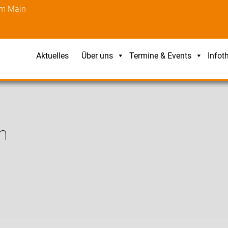
am Main
Aktuelles
Über uns
Termine & Events
Infot
n