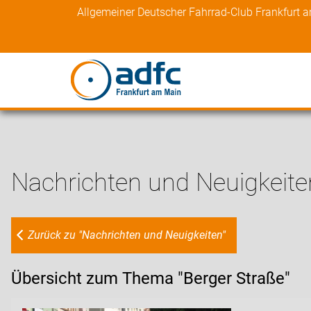
Skip
Allgemeiner Deutscher Fahrrad-Club Frankfurt 
to
content
Nachrichten und Neuigkeite
Zurück zu "Nachrichten und Neuigkeiten"
Übersicht zum Thema "Berger Straße"