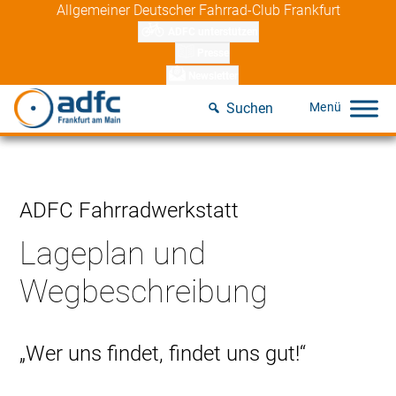
Skip
Allgemeiner Deutscher Fahrrad-Club Frankfurt
to
ADFC unterstützen
content
Presse
Newsletter
Suchen
ADFC Fahrradwerkstatt
Lageplan und
Wegbeschreibung
„Wer uns findet, findet uns gut!“