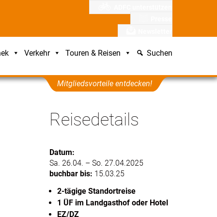
ADFC unterstützen
Presse
Newsletter
hek
Verkehr
Touren & Reisen
Suchen
Mitgliedsvorteile entdecken!
Reisedetails
Datum:
Sa. 26.04. – So. 27.04.2025
buchbar bis:
15.03.25
2-tägige Standortreise
1 ÜF im Landgasthof oder Hotel
EZ/DZ