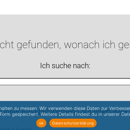
icht gefunden, wonach ich g
Ich suche nach:
alten zu messen. Wir verwenden diese Daten zur Verbesse
Unser Navigationsmenü auf einen Blick:
 Form gespeichert. Weitere Details findest du in unserer Dat
ok
Datenschutzerklärung
mine & Events
Infothek