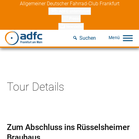
Skip
Allgemeiner Deutscher Fahrrad-Club Frankfurt
to
ADFC unterstützen
content
Presse
Newsletter
Suchen
Tour Details
Zum Abschluss ins Rüsselsheimer 
Brauhaus