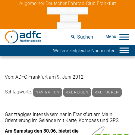
Skip
Allgemeiner Deutscher Fahrrad-Club Frankfurt
to
ADFC unterstützen
content
Presse
Newsletter
Suchen
Weitere zeitgleiche Nachrichten
Von: ADFC Frankfurt am 9. Juni 2012
Schlagworte:
NAVIGATION
RADREISEN
RADTOUREN
Ganztägiges Intensivseminar in Frankfurt am Main:
Orientierung im Gelände mit Karte, Kompass und GPS
Am Samstag den 30.06. bietet die