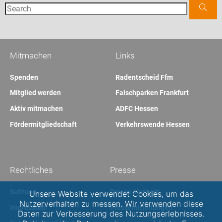
Mitmachen
Links
Spenden
Radentscheid Ffm
Mitglied werden
Falschparken Frankfurt
Aktiv mitmachen
ADFC Hessen
Fördermitgliedschaft
Verkehrswende Hessen
Rechtliches
Presse
Satzung
Presse-Kontakt
Unsere Website verwendet Cookies, um das
Nutzerverhalten zu messen. Wir verwenden diese
Impressum
Pressemitteilungen
Daten zur Verbesserung des Nutzungserlebnisses.