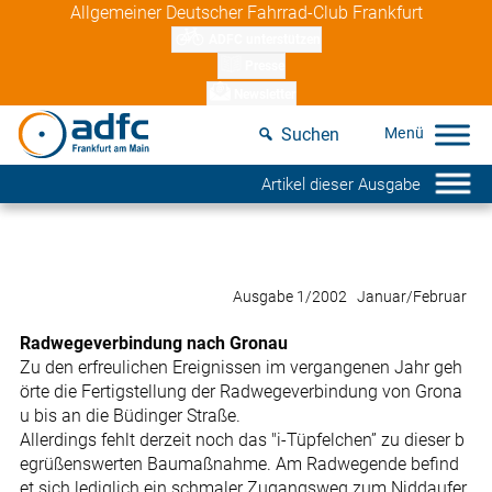
Skip
Allgemeiner Deutscher Fahrrad-Club Frankfurt
to
ADFC unterstützen
content
Presse
Newsletter
Suchen
Artikel dieser Ausgabe
Ausgabe 1/2002 Januar/Februar
Radwegeverbindung nach Gronau
Zu den erfreulichen Ereignissen im vergangenen Jahr geh
örte die Fertigstellung der Radwegeverbindung von Grona
u bis an die Büdinger Straße.
Allerdings fehlt derzeit noch das "i-Tüpfelchen” zu dieser b
egrüßenswerten Baumaßnahme. Am Radwegende befind
et sich lediglich ein schmaler Zugangsweg zum Niddaufer