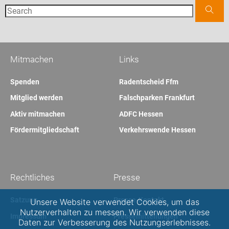
Mitmachen
Links
Spenden
Radentscheid Ffm
Mitglied werden
Falschparken Frankfurt
Aktiv mitmachen
ADFC Hessen
Fördermitgliedschaft
Verkehrswende Hessen
Rechtliches
Presse
Satzung
Presse-Kontakt
Unsere Website verwendet Cookies, um das
Nutzerverhalten zu messen. Wir verwenden diese
Impressum
Pressemitteilungen
Daten zur Verbesserung des Nutzungserlebnisses.