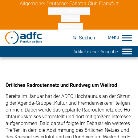
Skip
Allgemeiner Deutscher Fahrrad-Club Frankfurt
to
ADFC unterstützen
content
Presse
Newsletter
Suchen
Artikel dieser Ausgabe
Örtliches Radroutennetz und Rundweg um Weilrod
Bereits im Januar hat der ADFC Hochtaunus an der Sitzun
g der Agenda-Gruppe „Kultur und Fremdenverkehr“ teilgen
ommen. Dabei wurde das geplante Radroutennetz des Ho
chtaunuskreises vorgestellt und dort mit großem Interesse
aufgenommen. Bald darauf folgte im Februar ein weiteres
Treffen, in dem die Abstimmung des örtlichen Netzes und
des Kreisnetzes erfolgt und ein Rundweg um Weilrod im E