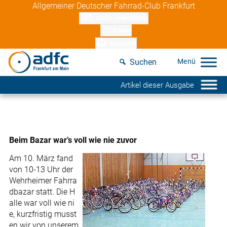
Skip
Allgemeiner Deutscher Fahrrad-Club Frankfurt
to
ADFC unterstützen
content
Presse
Newsletter
Suchen
Artikel dieser Ausgabe
Beim Bazar war’s voll wie nie zuvor
Am 10. März fand
von 10-13 Uhr der
Wehrheimer Fahrra
dbazar statt. Die H
alle war voll wie ni
e, kurzfristig musst
en wir von unserem