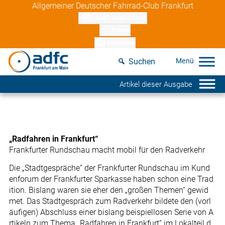
Skip
Allgemeiner Deutscher Fahrrad-Club Frankfurt
to
ADFC unterstützen
content
Presse
Newsletter
Suchen
Artikel dieser Ausgabe
„Radfahren in Frankfurt“
Frankfurter Rundschau macht mobil für den Radverkehr
Die „Stadtgespräche“ der Frankfurter Rundschau im Kund
enforum der Frankfurter Sparkasse haben schon eine Trad
ition. Bislang waren sie eher den „großen Themen“ gewid
met. Das Stadtgespräch zum Radverkehr bildete den (vorl
äufigen) Abschluss einer bislang beispiellosen Serie von A
rtikeln zum Thema „Radfahren in Frankfurt“ im Lokalteil d