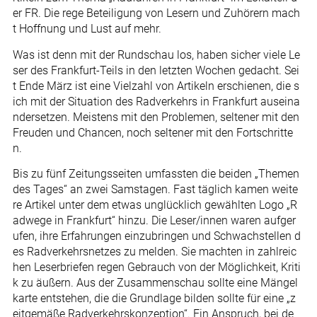
er FR. Die rege Beteiligung von Lesern und Zuhörern mach
t Hoffnung und Lust auf mehr.
Was ist denn mit der Rundschau los, haben sicher viele Le
ser des Frankfurt-Teils in den letzten Wochen gedacht. Sei
t Ende März ist eine Vielzahl von Artikeln erschienen, die s
ich mit der Situation des Radverkehrs in Frankfurt auseina
ndersetzen. Meistens mit den Problemen, seltener mit den
Freuden und Chancen, noch seltener mit den Fortschritte
n.
Bis zu fünf Zeitungsseiten umfassten die beiden „Themen
des Tages“ an zwei Samstagen. Fast täglich kamen weite
re Artikel unter dem etwas unglücklich gewählten Logo „R
adwege in Frankfurt“ hinzu. Die Leser/innen waren aufger
ufen, ihre Erfahrungen einzubringen und Schwachstellen d
es Radverkehrsnetzes zu melden. Sie machten in zahlreic
hen Leserbriefen regen Gebrauch von der Möglichkeit, Kriti
k zu äußern. Aus der Zusammenschau sollte eine Mängel
karte entstehen, die die Grundlage bilden sollte für eine „z
eitgemäße Radverkehrskonzeption“. Ein Anspruch, bei de