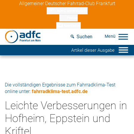
Skip
Allgemeiner Deutscher Fahrrad-Club Frankfurt
to
ADFC unterstützen
content
Presse
Newsletter
Suchen
Artikel dieser Ausgabe
Die vollständigen Ergebnisse zum Fahrradklima-Test
online unter:
fahrradklima-test.adfc.de
Leichte Verbesserungen in
Hofheim, Eppstein und
Kriftel