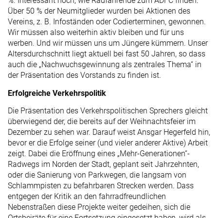
%. Interessant noch, wie Radfahrende zum ADFC finden:
Über 50 % der Neumitglieder wurden bei Aktionen des
Vereins, z. B. Infoständen oder Codierterminen, gewonnen.
Wir müssen also weiterhin aktiv bleiben und für uns
werben. Und wir müssen uns um Jüngere kümmern. Unser
Altersdurchschnitt liegt aktuell bei fast 50 Jahren, so dass
auch die „Nachwuchsgewinnung als zentrales Thema“ in
der Präsentation des Vorstands zu finden ist.
Erfolgreiche Verkehrspolitik
Die Präsentation des Verkehrspolitischen Sprechers gleicht
überwiegend der, die bereits auf der Weihnachtsfeier im
Dezember zu sehen war. Darauf weist Ansgar Hegerfeld hin,
bevor er die Erfolge seiner (und vieler anderer Aktive) Arbeit
zeigt. Dabei die Eröffnung eines „Mehr-Generationen“-
Radwegs im Norden der Stadt, geplant seit Jahrzehnten,
oder die Sanierung von Parkwegen, die langsam von
Schlammpisten zu befahrbaren Strecken werden. Dass
entgegen der Kritik an den fahrradfreundlichen
Nebenstraßen diese Projekte weiter gedeihen, sich die
Ortsbeiräte für eine Fortsetzung eingesetzt haben, wird als