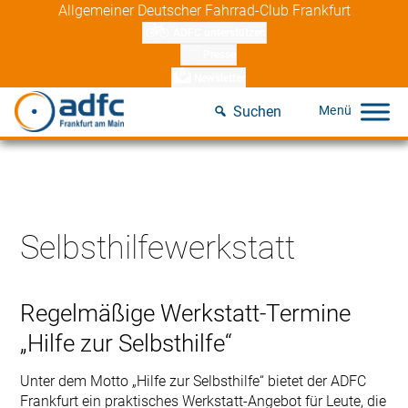
Skip
Allgemeiner Deutscher Fahrrad-Club Frankfurt
to
ADFC unterstützen
content
Presse
Newsletter
Suchen
Selbsthilfewerkstatt
Regelmäßige Werkstatt-Termine
„Hilfe zur Selbsthilfe“
Unter dem Motto „Hilfe zur Selbsthilfe“ bietet der ADFC
Frankfurt ein praktisches Werkstatt-Angebot für Leute, die