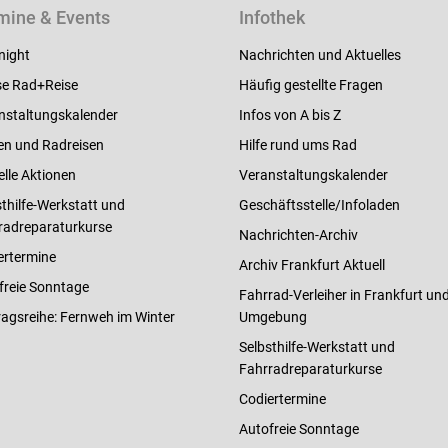
mine & Events
Infothek
night
Nachrichten und Aktuelles
e Rad+Reise
Häufig gestellte Fragen
nstaltungskalender
Infos von A bis Z
en und Radreisen
Hilfe rund ums Rad
elle Aktionen
Veranstaltungskalender
thilfe-Werkstatt und
Geschäftsstelle/Infoladen
radreparaturkurse
Nachrichten-Archiv
ertermine
Archiv Frankfurt Aktuell
freie Sonntage
Fahrrad-Verleiher in Frankfurt un
ragsreihe: Fernweh im Winter
Umgebung
Selbsthilfe-Werkstatt und
Fahrradreparaturkurse
Codiertermine
Autofreie Sonntage