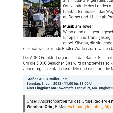
ans Nidda-Ufer geradelt. Au
Ortsverbände des Landes mit
Frankfurter müssen den Weg 
ab Römer und 11 Uhr ab Pr
Musik am Tower
Wenn dann alle genug geseh
für Speis und Trank gesorgt.
dabei. Silvana, die singend
diesmal wieder müde Radler-Waden zum Tanzen b
Der ADFC Frankfurt organisiert das Radler-Fest mi
um die 5.000 Besucher. Das wird ganz gewiss so 
Juni morgens einfach losradeln und nicht auf die M
Großes ADFC Radler-Fest
Sonntag, 3. Juni 2012 - 11:00 bis 18:00 Uhr
Alter Flugplatz am Towercafe, Frankfurt, Am Burghof 
Unser Ansprechpartner für das Große Radler-Fest
Wehrhart Otto
, E-Mail:
wehrhart [dot] otto [..ät] 