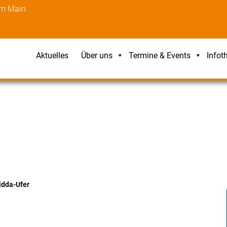
am Main
Aktuelles
Über uns
Termine & Events
Infot
idda-Ufer