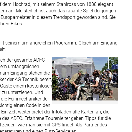
f dem Hochrad, mit seinem Stahlross von 1888 elegant
em an. Meisterlich ist auch das rasante Spiel der jungen
e-Europameister in diesem Trendsport geworden sind. Sie
hren Bikes.
t mit seinem umfangreichen Programm. Gleich am Eingang
it,
rlich der gesamte ADFC
inem umfangreichen
 am Eingang stehen die
er der AG Technik bereit,
 Gäste einem kostenlosen
k zu unterziehen. Und
 die Feinmechaniker der
sichtig einen Code in den
n Zelt weiter bietet der Infoladen alle Karten an, die
 des ADFC. Erfahrene Tourenleiter geben Tipps für die
zeigen, wie man sie mit GPS findet. Als Partner des
Reparaturen und einen Putz-Service an.