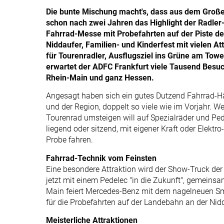
Die bunte Mischung macht's, dass aus dem Groß
schon nach zwei Jahren das Highlight der Radler
Fahrrad-Messe mit Probefahrten auf der Piste de
Niddaufer, Familien- und Kinderfest mit vielen At
für Tourenradler, Ausflugsziel ins Grüne am Tow
erwartet der ADFC Frankfurt viele Tausend Besuc
Rhein-Main und ganz Hessen.
Angesagt haben sich ein gutes Dutzend Fahrrad-Hä
und der Region, doppelt so viele wie im Vorjahr. W
Tourenrad umsteigen will auf Spezialräder und Pede
liegend oder sitzend, mit eigener Kraft oder Elektr
Probe fahren.
Fahrrad-Technik vom Feinsten
Eine besondere Attraktion wird der Show-Truck der
jetzt mit einem Pedelec "in die Zukunft", gemeinsa
Main feiert Mercedes-Benz mit dem nagelneuen Smar
für die Probefahrten auf der Landebahn an der Nid
Meisterliche Attraktionen