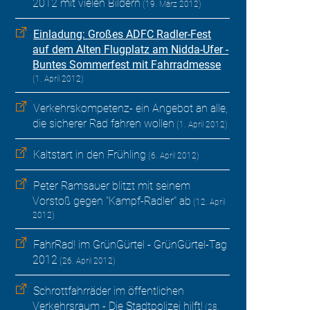
2012 mit vielen Bildern
(19. März 2012)
Einladung: Großes ADFC Radler-Fest
auf dem Alten Flugplatz am Nidda-Ufer -
Buntes Sommerfest mit Fahrradmesse
(1. April 2012)
Verkehrskompetenz- ein Angebot an alle,
die sicherer Rad fahren wollen
(1. April 2012)
Kaltstart in den Frühling
(6. April 2012)
Peter Ramsauer blitzt mit seinem
Vorstoß gegen "Kampf-Radler" ab
(12. April
2012)
FahrRad! im GrünGürtel - GrünGürtel-Tag
2012
(26. April 2012)
Schrottfahrräder im öffentlichen
Verkehrsraum - Die Stadtpolizei hilft!
(28.