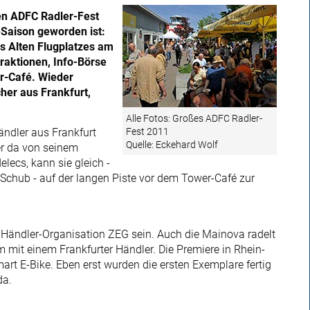
en ADFC Radler-Fest
-Saison geworden ist:
s Alten Flugplatzes am
traktionen, Info-Börse
er-Café. Wieder
her aus Frankfurt,
Alle Fotos: Großes ADFC Radler-
Fest 2011
ndler aus Frankfurt
Quelle: Eckehard Wolf
er da von seinem
lecs, kann sie gleich -
o-Schub - auf der langen Piste vor dem Tower-Café zur
 Händler-Organisation ZEG sein. Auch die Mainova radelt
m mit einem Frankfurter Händler. Die Premiere in Rhein-
t E-Bike. Eben erst wurden die ersten Exemplare fertig
da.