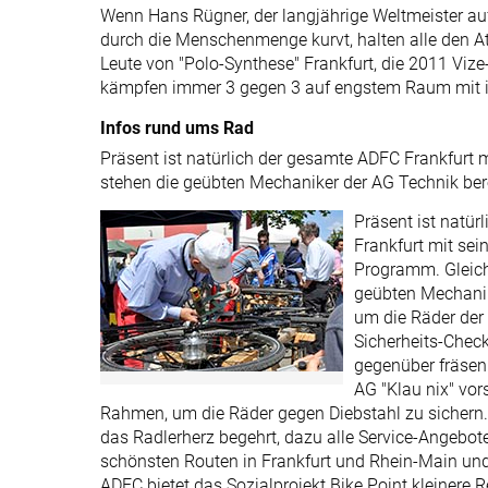
Wenn Hans Rügner, der langjährige Weltmeister au
durch die Menschenmenge kurvt, halten alle den At
Leute von "Polo-Synthese" Frankfurt, die 2011 Viz
kämpfen immer 3 gegen 3 auf engstem Raum mit i
Infos rund ums Rad
Präsent ist natürlich der gesamte ADFC Frankfur
stehen die geübten Mechaniker der AG Technik bere
Präsent ist natü
Frankfurt mit se
Programm. Gleich
geübten Mechanik
um die Räder der
Sicherheits-Chec
gegenüber fräsen
AG "Klau nix" vor
Rahmen, um die Räder gegen Diebstahl zu sichern. Ei
das Radlerherz begehrt, dazu alle Service-Angebote
schönsten Routen in Frankfurt und Rhein-Main und 
ADFC bietet das Sozialprojekt Bike Point kleinere 