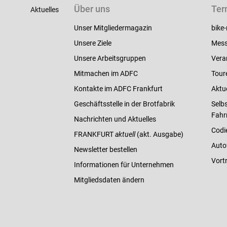
Über uns
Ter
Aktuelles
Unser Mitgliedermagazin
bike-
Unsere Ziele
Mess
Unsere Arbeitsgruppen
Vera
Mitmachen im ADFC
Tour
Kontakte im ADFC Frankfurt
Aktu
Geschäftsstelle in der Brotfabrik
Selbs
Fahr
Nachrichten und Aktuelles
Codi
FRANKFURT
aktuell
(akt. Ausgabe)
Auto
Newsletter bestellen
Vort
Informationen für Unternehmen
Mitgliedsdaten ändern