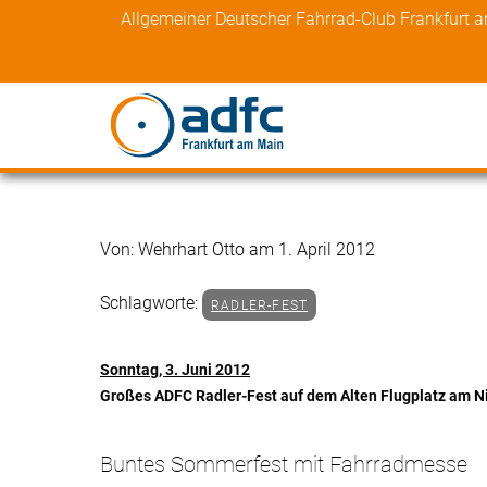
Skip
Allgemeiner Deutscher Fahrrad-Club Frankfurt 
to
content
Von: Wehrhart Otto am 1. April 2012
Schlagworte:
RADLER-FEST
Sonntag, 3. Juni 2012
Großes ADFC Radler-Fest auf dem Alten Flugplatz am N
Buntes Sommerfest mit Fahrradmesse