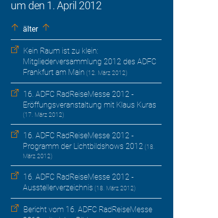
um den 1. April 2012
älter
Kein Raum ist zu klein:
Mitgliederversammlung 2012 des ADFC
Frankfurt am Main
(12. März 2012)
16. ADFC RadReiseMesse 2012 -
Eröffungsveranstaltung mit Klaus Kuras
(17. März 2012)
16. ADFC RadReiseMesse 2012 -
Programm der Lichtbildshows 2012
(18.
März 2012)
16. ADFC RadReiseMesse 2012 -
Ausstellerverzeichnis
(18. März 2012)
Bericht vom 16. ADFC RadReiseMesse