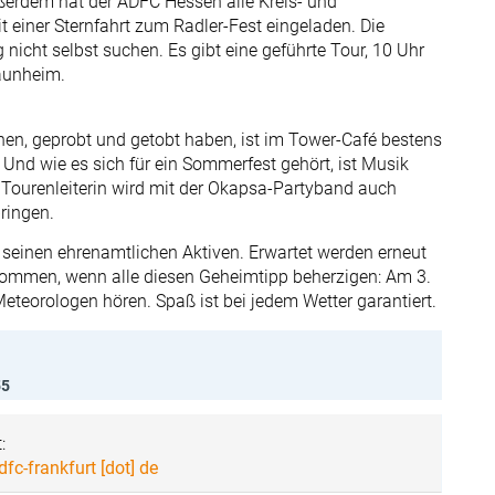
ßerdem hat der ADFC Hessen alle Kreis- und
 einer Sternfahrt zum Radler-Fest eingeladen. Die
nicht selbst suchen. Es gibt eine geführte Tour, 10 Uhr
aunheim.
en, geprobt und getobt haben, ist im Tower-Café bestens
 Und wie es sich für ein Sommerfest gehört, ist Musik
e Tourenleiterin wird mit der Okapsa-Partyband auch
ringen.
t seinen ehrenamtlichen Aktiven. Erwartet werden erneut
kommen, wenn alle diesen Geheimtipp beherzigen: Am 3.
eteorologen hören. Spaß ist bei jedem Wetter garantiert.
55
:
adfc-frankfurt [dot] de