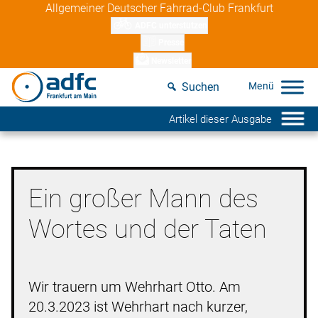
Skip
Allgemeiner Deutscher Fahrrad-Club Frankfurt
to
ADFC unterstützen
content
Presse
Newsletter
Suchen
Artikel dieser Ausgabe
Ein großer Mann des
Wortes und der Taten
Wir trauern um Wehrhart Otto. Am
20.3.2023 ist Wehrhart nach kurzer,