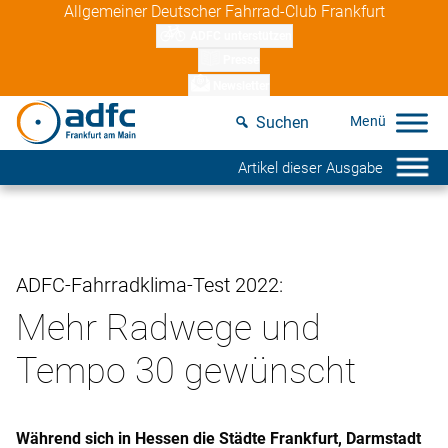
Skip
Allgemeiner Deutscher Fahrrad-Club Frankfurt
to
ADFC unterstützen
content
Presse
Newsletter
Suchen
Artikel dieser Ausgabe
ADFC-Fahrradklima-Test 2022:
Mehr Radwege und
Tempo 30 gewünscht
Während sich in Hessen die Städte Frankfurt, Darmstadt