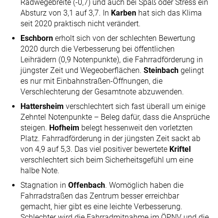
Radwegebreite (-0,7) und auch bei Spaß oder Stress ein
Absturz von 3,1 auf 3,7. In
Karben
hat sich das Klima
seit 2020 praktisch nicht verändert.
Eschborn
erholt sich von der schlechten Bewertung
2020 durch die Verbesserung bei öffentlichen
Leihrädern (0,9 Notenpunkte), die Fahrradförderung in
jüngster Zeit und Wegeoberflächen.
Steinbach
gelingt
es nur mit Einbahnstraßen-Öffnungen, die
Verschlechterung der Gesamtnote abzuwenden.
Hattersheim
verschlechtert sich fast überall um einige
Zehntel Notenpunkte – Beleg dafür, dass die Ansprüche
steigen.
Hofheim
belegt hessenweit den vorletzten
Platz. Fahrradförderung in der jüngsten Zeit sackt ab
von 4,9 auf 5,3. Das viel positiver bewertete
Kriftel
verschlechtert sich beim Sicherheitsgefühl um eine
halbe Note.
Stagnation in
Offenbach
. Womöglich haben die
Fahrradstraßen das Zentrum besser erreichbar
gemacht, hier gibt es eine leichte Verbesserung.
Schlechter wird die Fahrradmitnahme im ÖPNV und die