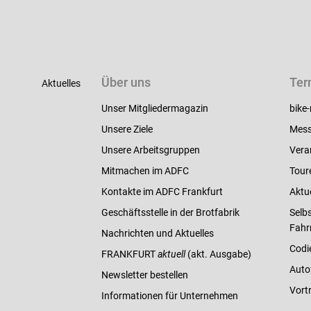
Über uns
Ter
Aktuelles
Unser Mitgliedermagazin
bike-
Unsere Ziele
Mess
Unsere Arbeitsgruppen
Vera
Mitmachen im ADFC
Tour
Kontakte im ADFC Frankfurt
Aktu
Geschäftsstelle in der Brotfabrik
Selbs
Fahr
Nachrichten und Aktuelles
Codi
FRANKFURT
aktuell
(akt. Ausgabe)
Auto
Newsletter bestellen
Vort
Informationen für Unternehmen