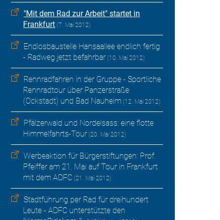
"Mit dem Rad zur Arbeit" startet in
Frankfurt
(7. Mai 2012)
Endlosbaustelle Hansaallee endlich fertig
- Radweg jetzt befahrbar
(10. Mai 2012)
Rennradfahren in der Gruppe - Sportliche
Rennradtour über Panzerstraße
(Ockstadt) und Bad Nauheim
(12. Mai 2012)
Pfälzerwald und Nordelsass: eine flotte
Himmelfahrts-Tour
(20. Mai 2012)
Werbeaktion für Bürgerstiftungen: Prof.
Pfeiffer am 21. Mai auf Tour in Frankfurt
mit dem ADFC
(21. Mai 2012)
Stadtführung per Rad für dreihundert
Leute - ADFC unterstützte den