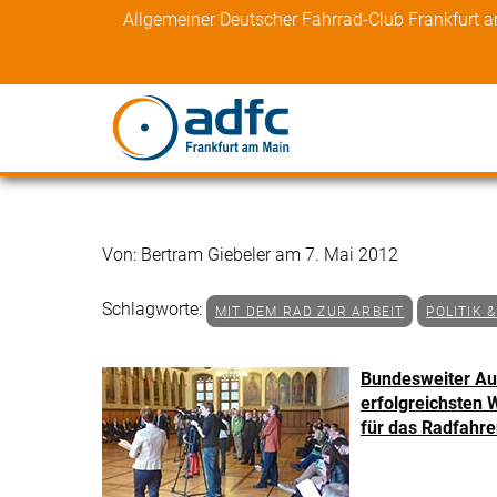
Skip
Allgemeiner Deutscher Fahrrad-Club Frankfurt 
to
content
Von: Bertram Giebeler am 7. Mai 2012
Schlagworte:
MIT DEM RAD ZUR ARBEIT
POLITIK 
Bundesweiter Au
erfolgreichsten 
für das Radfahre