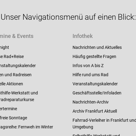
Unser Navigationsmenü auf einen Blick:
mine & Events
Infothek
night
Nachrichten und Aktuelles
e Rad+Reise
Häufig gestellte Fragen
nstaltungskalender
Infos von A bis Z
en und Radreisen
Hilfe rund ums Rad
elle Aktionen
Veranstaltungskalender
thilfe-Werkstatt und
Geschäftsstelle/Infoladen
radreparaturkurse
Nachrichten-Archiv
ertermine
Archiv Frankfurt Aktuell
freie Sonntage
Fahrrad-Verleiher in Frankfurt un
ragsreihe: Fernweh im Winter
Umgebung