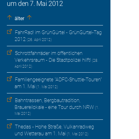
um den 7. Mai 2012
älter
FahrRad! im GrünGürtel - GrünGürtel-Tag
2012
(26. April 2012)
Schrottfahrräder im öffentlichen
Verkehrsraum - Die Stadtpolizei hilft!
(28.
April 2012)
Familiengeeignete "ADFC-Shuttle-Touren"
am 1. Mai
(1. Mai 2012)
Bahntrassen, Bergbautradition,
Brauereilokale - eine Tour durch NRW
(1.
Mai 2012)
Thedas - Hohe Straße, Vulkanradweg
und Wetterau am 1. Mai
(1. Mai 2012)