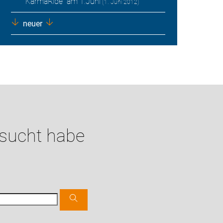
"KarmaRide" am 1.Juni
(1. Juni 2012)
neuer
esucht habe