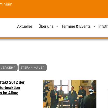
am Main
Aktuelles
Über uns
Termine & Events
Infot
& VERKEHR
STEFAN MAJER
ftakt 2012 der
Werbeaktion
n im Alltag