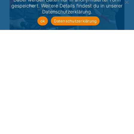
gespeichert. Weitere Details findest du in unserer
Datenschutzerklärung.
ok
Datenschutzerklärung
22.07.2011
Neuer Radweg im Frankfurter Norden
Zwischen Harheim und Nieder-Erlenbach ist neben
der viel befahrenen Landstraße zwischen den
nördlichen Stadtteilen am 22. Juli ein neuer Rad- und
Fußweg eingeweiht worden. Das kurze Stück ist nicht
nur eine sichere Verbindung insbesondere für
Schulkinder, sondern auch als Alternative zum
überfüllten Nidda-Uferweg geeignet...
Weiterlesen
POLITIK & VERKEHR
RADINFRASTRUKTUR
STEFAN MAJER