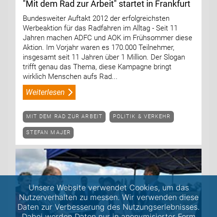
"Mit dem Rad zur Arbeit" startet in Frankfurt
Bundesweiter Auftakt 2012 der erfolgreichsten
Werbeaktion für das Radfahren im Alltag - Seit 11
Jahren machen ADFC und AOK im Frühsommer diese
Aktion. Im Vorjahr waren es 170.000 Teilnehmer,
insgesamt seit 11 Jahren über 1 Million. Der Slogan
trifft genau das Thema, diese Kampagne bringt
wirklich Menschen aufs Rad...
Weiterlesen
MIT DEM RAD ZUR ARBEIT
POLITIK & VERKEHR
STEFAN MAJER
Unsere Website verwendet Cookies, um das
Nutzerverhalten zu messen. Wir verwenden diese
Daten zur Verbesserung des Nutzungserlebnisses.
Dabei werden Daten nur in anonymisierter Form