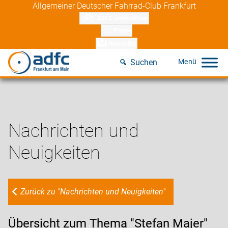
Skip
Allgemeiner Deutscher Fahrrad-Club Frankfurt
to
ADFC unterstützen
content
Presse
Newsletter
Suchen
Nachrichten und
Neuigkeiten
Zurück zu "Nachrichten und Neuigkeiten"
Übersicht zum Thema "Stefan Majer"