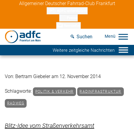
Skip
Allgemeiner Deutscher Fahrrad-Club Frankfurt
to
ADFC unterstützen
content
Presse
Newsletter
Suchen
Weitere zeitgleiche Nachrichten
Von: Bertram Giebeler am 12. November 2014
Schlagworte:
POLITIK & VERKEHR
RADINFRASTRUKTUR
RADWEG
Blitz-Idee vom Straßenverkehrsamt