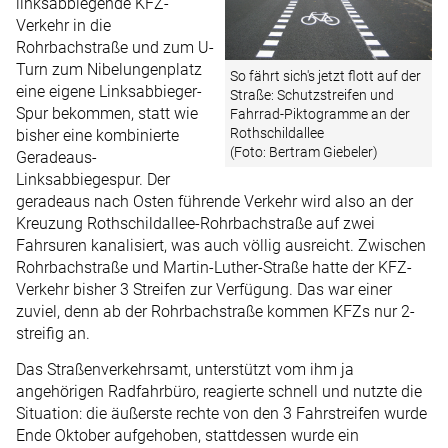
linksabbiegende KFZ-
Verkehr in die
Rohrbachstraße und zum U-
Turn zum Nibelungenplatz
So fährt sich's jetzt flott auf der
eine eigene Linksabbieger-
Straße: Schutzstreifen und
Spur bekommen, statt wie
Fahrrad-Piktogramme an der
Rothschildallee
bisher eine kombinierte
(Foto: Bertram Giebeler)
Geradeaus-
Linksabbiegespur. Der
geradeaus nach Osten führende Verkehr wird also an der
Kreuzung Rothschildallee-Rohrbachstraße auf zwei
Fahrsuren kanalisiert, was auch völlig ausreicht. Zwischen
Rohrbachstraße und Martin-Luther-Straße hatte der KFZ-
Verkehr bisher 3 Streifen zur Verfügung. Das war einer
zuviel, denn ab der Rohrbachstraße kommen KFZs nur 2-
streifig an.
Das Straßenverkehrsamt, unterstützt vom ihm ja
angehörigen Radfahrbüro, reagierte schnell und nutzte die
Situation: die äußerste rechte von den 3 Fahrstreifen wurde
Ende Oktober aufgehoben, stattdessen wurde ein