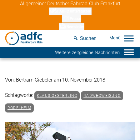
Skip
Allgemeiner Deutscher Fahrrad-Club Frankfurt
to
ADFC unterstützen
content
Presse
Newsletter
Suchen
Weitere zeitgleiche Nachrichten
Von: Bertram Giebeler am 10. November 2018
Schlagworte:
KLAUS OESTERLING
RADWEGWEISUNG
RÖDELHEIM