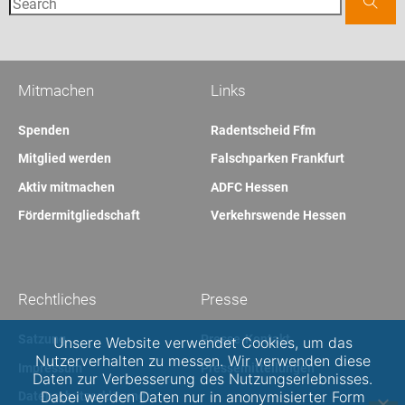
Mitmachen
Links
Spenden
Radentscheid Ffm
Mitglied werden
Falschparken Frankfurt
Aktiv mitmachen
ADFC Hessen
Fördermitgliedschaft
Verkehrswende Hessen
Rechtliches
Presse
Satzung
Presse-Kontakt
Unsere Website verwendet Cookies, um das
Nutzerverhalten zu messen. Wir verwenden diese
Impressum
Pressemitteilungen
Daten zur Verbesserung des Nutzungserlebnisses.
Dabei werden Daten nur in anonymisierter Form
Datenschutzerklärung