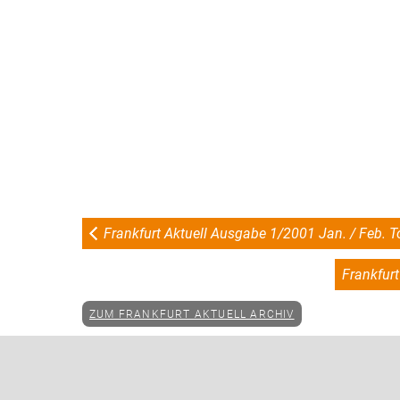
Frankfurt Aktuell Ausgabe 1/2001 Jan. / Feb. To
Frankfur
ZUM FRANKFURT AKTUELL ARCHIV