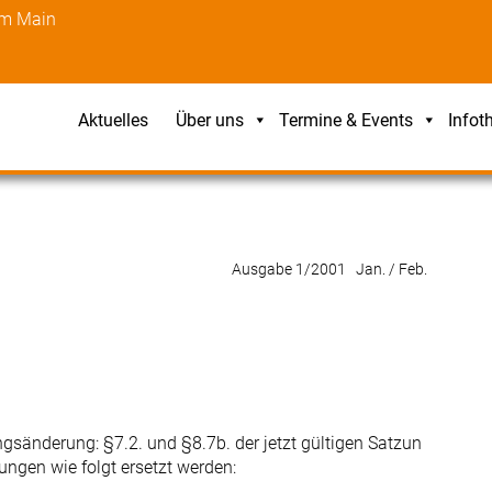
am Main
Aktuelles
Über uns
Termine & Events
Infot
Ausgabe 1/2001 Jan. / Feb.
sänderung: §7.2. und §8.7b. der jetzt gültigen Satzun
ungen wie folgt ersetzt werden: