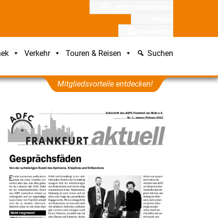
ADFC unterstützen
Presse
Newsletter
hek
Verkehr
Touren & Reisen
Suchen
Mitgliedsvorteile entdecken!