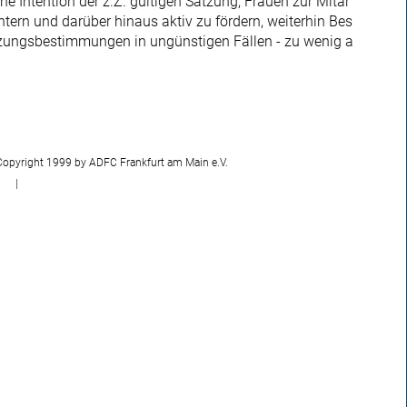
he Intention der z.Z. gültigen Satzung, Frauen zur Mitar
ern und darüber hinaus aktiv zu fördern, weiterhin Bes
atzungsbestimmungen in ungünstigen Fällen - zu wenig a
Copyright 1999 by ADFC Frankfurt am Main e.V.
|