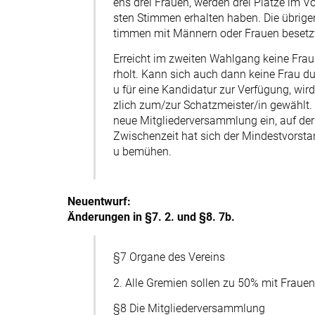
ens drei Frauen, werden drei Plätze im Vo
sten Stimmen erhalten haben. Die übrige
timmen mit Männern oder Frauen besetzt
Erreicht im zweiten Wahlgang keine Fra
rholt. Kann sich auch dann keine Frau du
u für eine Kandidatur zur Verfügung, wi
zlich zum/zur Schatzmeister/in gewählt. 
neue Mitgliederversammlung ein, auf der
Zwischenzeit hat sich der Mindestvorst
u bemühen.
Neuentwurf:
Änderungen in §7. 2. und §8. 7b.
§7 Organe des Vereins
2. Alle Gremien sollen zu 50% mit Frauen
§8 Die Mitgliederversammlung