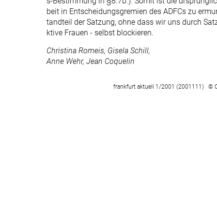
s-Bestimmung in §8.7b.). Somit ist die ursprünglic
beit in Entscheidungsgremien des ADFCs zu ermunt
tandteil der Satzung, ohne dass wir uns durch S
ktive Frauen - selbst blockieren.
Christina Romeis, Gisela Schill,
Anne Wehr, Jean Coquelin
frankfurt aktuell 1/2001 (2001111) © 