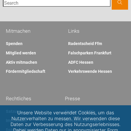
Mitmachen
Links
Spenden
Radentscheid Ffm
Mitglied werden
Falschparken Frankfurt
Aktiv mitmachen
ADFC Hessen
Fördermitgliedschaft
Verkehrswende Hessen
Rechtliches
Presse
Satzung
Presse-Kontakt
Unsere Website verwendet Cookies, um das
Nutzerverhalten zu messen. Wir verwenden diese
Impressum
Pressemitteilungen
Daten zur Verbesserung des Nutzungserlebnisses.
Dabei werden Daten nur in anonymisierter Form
Datenschutzerklärung