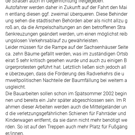
de Straßen auch in Gegenrichtung freigegeben.
Autofahrer werden daher in Zukunft auf der Fahrt den Mai
n entlang diesen ggf. zweimal überqueren. Diese Behinder
ung sehen die städtischen Behörden aber als nicht allzu g
roß an, da die Ampelschaltungen an den betroffenen Stra
ßenkreuzungen geändert werden, um einen möglichst reib
ungslosen Verkehrsablauf zu gewährleisten.
Leider müssen für die Rampe auf der Sachsenhäuser Seite
ca. zehn Bäume gefällt werden, was im zuständigen Ortsb
eirat 5 sehr kritisch gesehen wurde und auch zu einigen B
ürgerprotesten geführt hat. Letztlich ließen sich jedoch all
e überzeugen, dass die Förderung des Radverkehrs die u
mweltpolitischen Nachteile der Baumfällung bei weitem a
usgleicht.
Die Bauarbeiten sollen schon im Spätsommer 2002 begin
nen und bereits ein Jahr später abgeschlossen sein. Im R
ahmen dieser Arbeiten werden auch die Mittelgeländer un
d die verletzungsgefährlichen Schienen für Fahrräder und
Kinderwagen entfernt, da sie dann nicht mehr benötigt we
rden. So ist auf den Treppen auch mehr Platz für Fußgäng
er/innen.