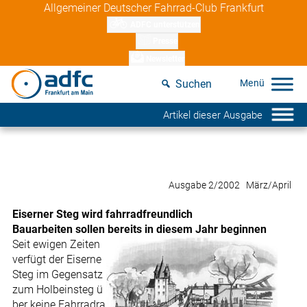
Skip
Allgemeiner Deutscher Fahrrad-Club Frankfurt
to
ADFC unterstützen
content
Presse
Newsletter
Suchen
Artikel dieser Ausgabe
Ausgabe 2/2002 März/April
Eiserner Steg wird fahrradfreundlich
Bauarbeiten sollen bereits in diesem Jahr beginnen
Seit ewigen Zeiten
verfügt der Eiserne
Steg im Gegensatz
zum Holbeinsteg ü
ber keine Fahrradra