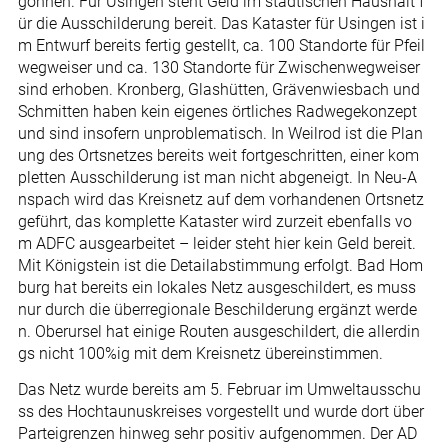
gonnen. Für Usingen steht Geld im städtischen Haushalt f
ür die Ausschilderung bereit. Das Kataster für Usingen ist i
m Entwurf bereits fertig gestellt, ca. 100 Standorte für Pfeil
wegweiser und ca. 130 Standorte für Zwischenwegweiser
sind erhoben. Kronberg, Glashütten, Grävenwiesbach und
Schmitten haben kein eigenes örtliches Radwegekonzept
und sind insofern unproblematisch. In Weilrod ist die Plan
ung des Ortsnetzes bereits weit fortgeschritten, einer kom
pletten Ausschilderung ist man nicht abgeneigt. In Neu-A
nspach wird das Kreisnetz auf dem vorhandenen Ortsnetz
geführt, das komplette Kataster wird zurzeit ebenfalls vo
m ADFC ausgearbeitet – leider steht hier kein Geld bereit.
Mit Königstein ist die Detailabstimmung erfolgt. Bad Hom
burg hat bereits ein lokales Netz ausgeschildert, es muss
nur durch die überregionale Beschilderung ergänzt werde
n. Oberursel hat einige Routen ausgeschildert, die allerdin
gs nicht 100%ig mit dem Kreisnetz übereinstimmen.
Das Netz wurde bereits am 5. Februar im Umweltausschu
ss des Hochtaunuskreises vorgestellt und wurde dort über
Parteigrenzen hinweg sehr positiv aufgenommen. Der AD