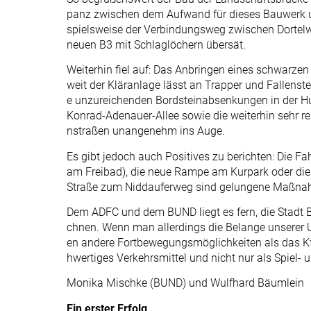
panz zwischen dem Aufwand für dieses Bauwerk u
spielsweise der Verbindungsweg zwischen Dortelw
neuen B3 mit Schlaglöchern übersät.
Weiterhin fiel auf: Das Anbringen eines schwarzen
weit der Kläranlage lässt an Trapper und Fallenst
e unzureichenden Bordsteinabsenkungen in der Hu
Konrad-Adenauer-Allee sowie die weiterhin sehr r
nstraßen unangenehm ins Auge.
Es gibt jedoch auch Positives zu berichten: Die F
am Freibad), die neue Rampe am Kurpark oder die 
Straße zum Niddauferweg sind gelungene Maßna
Dem ADFC und dem BUND liegt es fern, die Stadt B
chnen. Wenn man allerdings die Belange unserer 
en andere Fortbewegungsmöglichkeiten als das Kfz
hwertiges Verkehrsmittel und nicht nur als Spiel
Monika Mischke (BUND) und Wulfhard Bäumlein
Ein erster Erfolg