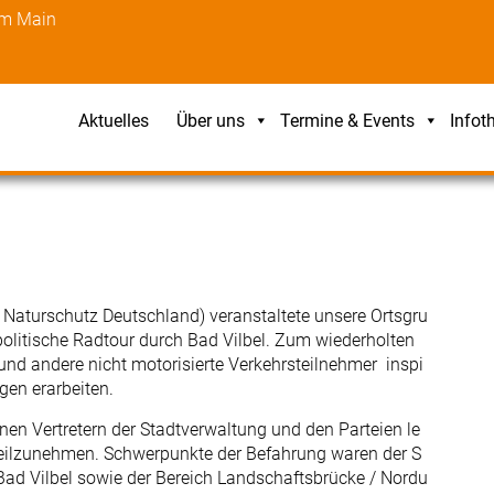
am Main
Aktuelles
Über uns
Termine & Events
Infot
turschutz Deutschland) veranstaltete unsere Ortsgru
olitische Radtour durch Bad Vilbel. Zum wiederholten
und andere nicht motorisierte Verkehrsteilnehmer inspi
gen erarbeiten.
en Vertretern der Stadtverwaltung und den Parteien le
 teilzunehmen. Schwerpunkte der Befahrung waren der S
 Bad Vilbel sowie der Bereich Landschaftsbrücke / Nordu