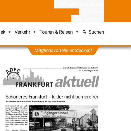
ADFC unterstützen
Presse
Newsletter
hek
Verkehr
Touren & Reisen
Suchen
Mitgliedsvorteile entdecken!