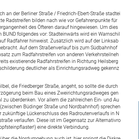
 an der Berliner Straße / Friedrich-Ebert-Straße stadtei
zte Radstreifen bilden nach wie vor Gefahrenpunkte für
Vergangenheit des Öfteren darauf hingewiesen. Um dies
 BUND folgendes vor: Stadteinwärts wird ein Warnschil
auf Radfahrer hinweist. Zusätzlich wird auf der Linksab
ngebracht. Auf dem Straßenverlauf bis zum Südbahnhof
ensatz zum Radfahrstreifen von anderen Verkehrsteilneh
its existierende Radfahrstreifen in Richtung Heilsberg
schilderung deutlicher als Einrichtungsradweg gekennz
bel, die Friedberger Straße, angeht, so sollte die durch
erzögerung beim Bau eines Zweirichtungsradweges gen
l zu überdenken. Vor allem die zahlreichen Ein- und Au
ße (zwischen Büdinger Straße und Nordbahnhof) sprechen
r zukünftige Lückenschluss des Radroutenverlaufs in N
raße verlaufen. Diese ist im Gegensatz zur Alternativro
pfsteinpflaster!) eine direkte Verbindung.
ber die Nordumgehung auch ist, hier springt die Diskre