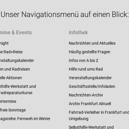
Unser Navigationsmenü auf einen Blick:
mine & Events
Infothek
night
Nachrichten und Aktuelles
e Rad+Reise
Häufig gestellte Fragen
nstaltungskalender
Infos von A bis Z
en und Radreisen
Hilfe rund ums Rad
elle Aktionen
Veranstaltungskalender
thilfe-Werkstatt und
Geschäftsstelle/Infoladen
radreparaturkurse
Nachrichten-Archiv
ertermine
Archiv Frankfurt Aktuell
freie Sonntage
Fahrrad-Verleiher in Frankfurt un
ragsreihe: Fernweh im Winter
Umgebung
Selbsthilfe-Werkstatt und