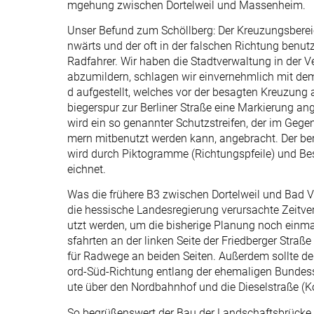
mgehung zwischen Dortelweil und Massenheim.
Unser Befund zum Schöllberg: Der Kreuzungsbereich
nwärts und der oft in der falschen Richtung benut
Radfahrer. Wir haben die Stadtverwaltung in der 
abzumildern, schlagen wir einvernehmlich mit dem
d aufgestellt, welches vor der besagten Kreuzung 
biegerspur zur Berliner Straße eine Markierung a
wird ein so genannter Schutzstreifen, der im Geg
mern mitbenutzt werden kann, angebracht. Der bere
wird durch Piktogramme (Richtungspfeile) und Be
eichnet.
Was die frühere B3 zwischen Dortelweil und Bad Vil
die hessische Landesregierung verursachte Zeitv
utzt werden, um die bisherige Planung noch einma
sfahrten an der linken Seite der Friedberger Stra
für Radwege an beiden Seiten. Außerdem sollte de
ord-Süd-Richtung entlang der ehemaligen Bundesst
ute über den Nordbahnhof und die Dieselstraße (Ko
So begrüßenswert der Bau der Landschaftsbrücke ü