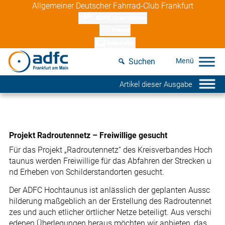
Skip
Allgemeiner Deutscher Fahrrad-Club Frankfurt
to
ADFC unterstützen
content
Presse
Newsletter
Suchen
Artikel dieser Ausgabe
Projekt Radroutennetz – Freiwillige gesucht
Für das Projekt „Radroutennetz“ des Kreisverbandes Hoch
taunus werden Freiwillige für das Abfahren der Strecken u
nd Erheben von Schilderstandorten gesucht.
Der ADFC Hochtaunus ist anlässlich der geplanten Aussc
hilderung maßgeblich an der Erstellung des Radroutennet
zes und auch etlicher örtlicher Netze beteiligt. Aus verschi
edenen Überlegungen heraus möchten wir anbieten, das