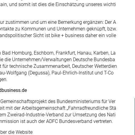
n, und somit ist dies die Einschätzung unseres wichti
nur zustimmen und um eine Bemerkung ergänzen: Der A
 Kontakte zu Kommunen und Unternehmen geknüpft, bzw.
dspolitischer Sicht ist bike + business daher ein volle
 Bad Homburg, Eschborn, Frankfurt, Hanau, Karben, La
ie die Unternehmen/Verwaltungen Deutsche Bundesba
t für technische Zusammenarbeit, Deutscher Wetterdien
nau-Wolfgang (Degussa), Paul-Ehrlich-Institut und T-Co
gen.
business.de
in Gemeinschaftsprojekt des Bundesministeriums für Ver
 mit der Arbeitsgemeinschaft „Fahrradfreundliche Stä
dem Zweirad-Industrie-Verband zur Umsetzung des Nati
mmission ist auch der ADFC Bundesverband vertreten.
ber die Website