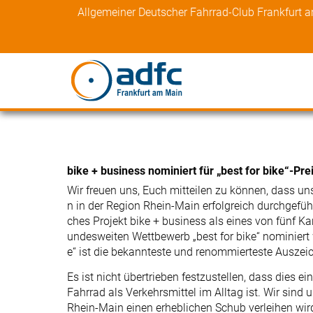
Skip
Allgemeiner Deutscher Fahrrad-Club Frankfurt 
to
content
bike + business nominiert für „best for bike“-Pre
Wir freuen uns, Euch mitteilen zu können, dass uns
n in der Region Rhein-Main erfolgreich durchgeführ
ches Projekt bike + business als eines von fünf Ka
undesweiten Wettbewerb „best for bike“ nominiert w
e“ ist die bekannteste und renommierteste Ausz
Es ist nicht übertrieben festzustellen, dass dies 
Fahrrad als Verkehrsmittel im Alltag ist. Wir sind 
Rhein-Main einen erheblichen Schub verleihen wird.