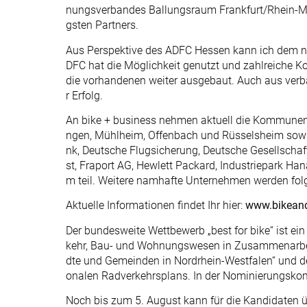
nungsverbandes Ballungsraum Frankfurt/Rhein-Mai
gsten Partners.
Aus Perspektive des ADFC Hessen kann ich dem 
DFC hat die Möglichkeit genutzt und zahlreiche
die vorhandenen weiter ausgebaut. Auch aus verban
r Erfolg.
An bike + business nehmen aktuell die Kommunen
ngen, Mühlheim, Offenbach und Rüsselsheim sow
nk, Deutsche Flugsicherung, Deutsche Gesellschaf
st, Fraport AG, Hewlett Packard, Industriepark Ha
m teil. Weitere namhafte Unternehmen werden fol
Aktuelle Informationen findet Ihr hier:
www.bikeand
Der bundesweite Wettbewerb „best for bike“ ist e
kehr, Bau- und Wohnungswesen in Zusammenarbeit
dte und Gemeinden in Nordrhein-Westfalen“ und 
onalen Radverkehrsplans. In der Nominierungsko
Noch bis zum 5. August kann für die Kandidaten ü