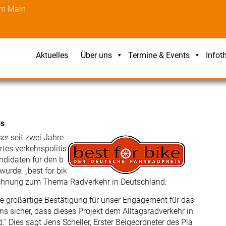
am Main
Aktuelles
Über uns
Termine & Events
Infot
is
er seit zwei Jahre
tes verkehrspolitis
ndidaten für den b
urde. „best for bik
eichnung zum Thema Radverkehr in Deutschland.
eine großartige Bestätigung für unser Engagement für das
uns sicher, dass dieses Projekt dem Alltagsradverkehr in
“ Dies sagt Jens Scheller, Erster Beigeordneter des Pla