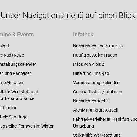
Unser Navigationsmenü auf einen Blick:
mine & Events
Infothek
night
Nachrichten und Aktuelles
e Rad+Reise
Häufig gestellte Fragen
nstaltungskalender
Infos von A bis Z
en und Radreisen
Hilfe rund ums Rad
elle Aktionen
Veranstaltungskalender
thilfe-Werkstatt und
Geschäftsstelle/Infoladen
radreparaturkurse
Nachrichten-Archiv
ertermine
Archiv Frankfurt Aktuell
freie Sonntage
Fahrrad-Verleiher in Frankfurt un
ragsreihe: Fernweh im Winter
Umgebung
Selbsthilfe-Werkstatt und