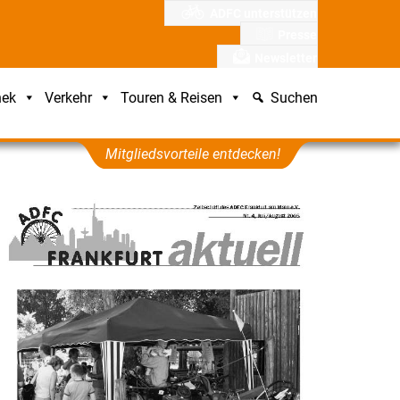
ADFC unterstützen
Presse
Newsletter
hek
Verkehr
Touren & Reisen
Suchen
Mitgliedsvorteile entdecken!