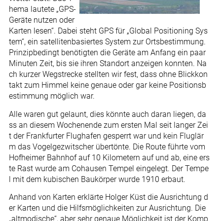
hema lautete „GPS-
Geräte nutzen oder
Karten lesen“. Dabei steht GPS für „Global Positioning Sys
tem“, ein satellitenbasiertes System zur Ortsbestimmung.
Prinzipbedingt benötigten die Geräte am Anfang ein paar
Minuten Zeit, bis sie ihren Standort anzeigen konnten. Na
ch kurzer Wegstrecke stellten wir fest, dass ohne Blickkon
takt zum Himmel keine genaue oder gar keine Positionsb
estimmung möglich war.
Alle waren gut gelaunt, dies könnte auch daran liegen, da
ss an diesem Wochenende zum ersten Mal seit langer Zei
t der Frankfurter Flughafen gesperrt war und kein Fluglär
m das Vogelgezwitscher übertönte. Die Route führte vom
Hofheimer Bahnhof auf 10 Kilometern auf und ab, eine ers
te Rast wurde am Cohausen Tempel eingelegt. Der Tempe
l mit dem kubischen Baukörper wurde 1910 erbaut.
Anhand von Karten erklärte Holger Küst die Ausrichtung d
er Karten und die Hilfsmöglichkeiten zur Ausrichtung. Die
„altmodische“, aber sehr genaue Möglichkeit ist der Komp