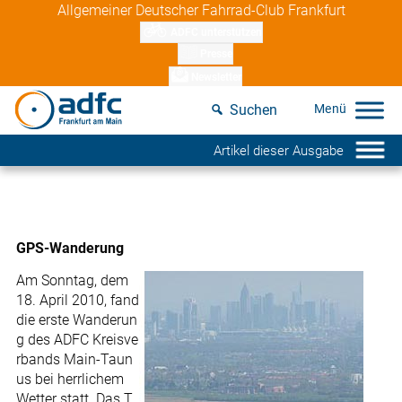
Skip
Allgemeiner Deutscher Fahrrad-Club Frankfurt
to
ADFC unterstützen
content
Presse
Newsletter
Suchen
Artikel dieser Ausgabe
GPS-Wanderung
Am Sonntag, dem
18. April 2010, fand
die erste Wanderun
g des ADFC Kreisve
rbands Main-Taun
us bei herrlichem
Wetter statt. Das T