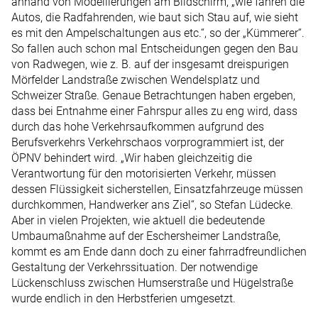
anhand von Modellierungen am Bildschirm, „wie fahren die
Autos, die Radfahrenden, wie baut sich Stau auf, wie sieht
es mit den Ampelschaltungen aus etc.“, so der „Kümmerer“.
So fallen auch schon mal Entscheidungen gegen den Bau
von Radwegen, wie z. B. auf der insgesamt dreispurigen
Mörfelder Landstraße zwischen Wendelsplatz und
Schweizer Straße. Genaue Betrachtungen haben ergeben,
dass bei Entnahme einer Fahrspur alles zu eng wird, dass
durch das hohe Verkehrsaufkommen aufgrund des
Berufsverkehrs Verkehrschaos vorprogrammiert ist, der
ÖPNV behindert wird. „Wir haben gleichzeitig die
Verantwortung für den motorisierten Verkehr, müssen
dessen Flüssigkeit sicherstellen, Einsatzfahrzeuge müssen
durchkommen, Handwerker ans Ziel“, so Stefan Lüdecke.
Aber in vielen Projekten, wie aktuell die bedeutende
Umbaumaßnahme auf der Eschersheimer Landstraße,
kommt es am Ende dann doch zu einer fahrradfreundlichen
Gestaltung der Verkehrssituation. Der notwendige
Lückenschluss zwischen Humserstraße und Hügelstraße
wurde endlich in den Herbstferien umgesetzt.