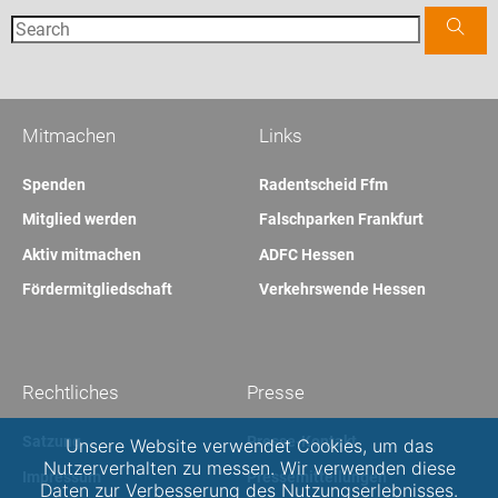
Mitmachen
Links
Spenden
Radentscheid Ffm
Mitglied werden
Falschparken Frankfurt
Aktiv mitmachen
ADFC Hessen
Fördermitgliedschaft
Verkehrswende Hessen
Rechtliches
Presse
Satzung
Presse-Kontakt
Unsere Website verwendet Cookies, um das
Nutzerverhalten zu messen. Wir verwenden diese
Impressum
Pressemitteilungen
Daten zur Verbesserung des Nutzungserlebnisses.