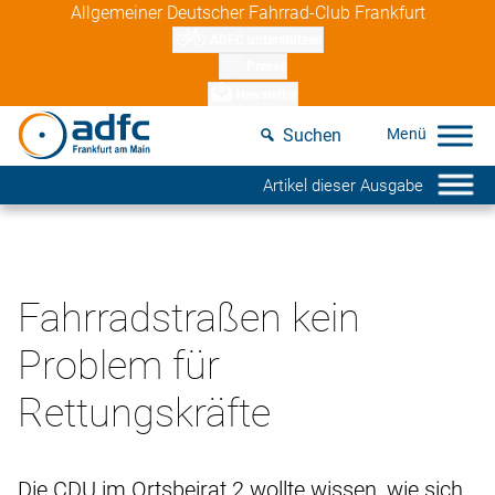
Skip
Allgemeiner Deutscher Fahrrad-Club Frankfurt
to
ADFC unterstützen
content
Presse
Newsletter
Suchen
Artikel dieser Ausgabe
Fahrradstraßen kein
Problem für
Rettungskräfte
Die CDU im Ortsbeirat 2 wollte wissen, wie sich