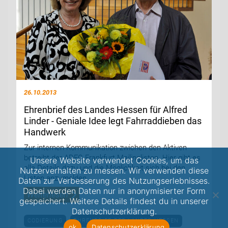
26.10.2013
Ehrenbrief des Landes Hessen für Alfred
Linder - Geniale Idee legt Fahrraddieben das
Handwerk
Zur internen Kommunikation zwichen den Aktiven
betreibt der ADFC Frankfurt Mailinglisten. Hier gibt es
Unsere Website verwendet Cookies, um das
alle Details dazu und die Möglichkeit sich bei den
Nutzerverhalten zu messen. Wir verwenden diese
Listen anzumelden
Daten zur Verbesserung des Nutzungserlebnisses.
Dabei werden Daten nur in anonymisierter Form
Weiterlesen
gespeichert. Weitere Details findest du in unserer
Datenschutzerklärung.
CODIERUNG
EHRENBRIEF DES LANDES HESSEN
ok
Datenschutzerklärung