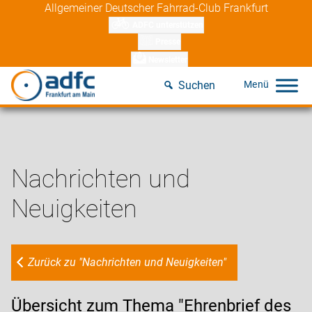
Skip
Allgemeiner Deutscher Fahrrad-Club Frankfurt
to
ADFC unterstützen
content
Presse
Newsletter
Suchen
Nachrichten und
Neuigkeiten
Zurück zu "Nachrichten und Neuigkeiten"
Übersicht zum Thema "Ehrenbrief des