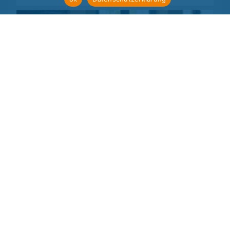
09.08.2011
Ehrenbrief des Landes Hessen - Hohe
Auszeichnung für zwei Aktive des ADFC
Frankfurt
Mir dem Ehrenbrief des Landes Hessen wurden zwei
Aktive des ADFC Frankfurt ausgezeichnet. Gisela
Schill und Klaus Konrad wurden in einer Feierstunde