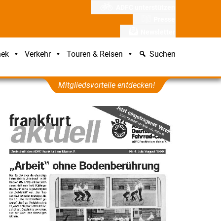
ADFC unterstützen
Presse
Newsletter
hek
Verkehr
Touren & Reisen
Suchen
Mitgliedsvorteile entdecken!