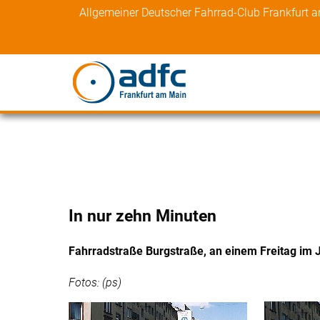
Skip
Allgemeiner Deutscher Fahrrad-Club Frankfurt 
to
content
In nur zehn Minuten
Fahrradstraße Burgstraße, an einem Freitag im 
Fotos: (ps)