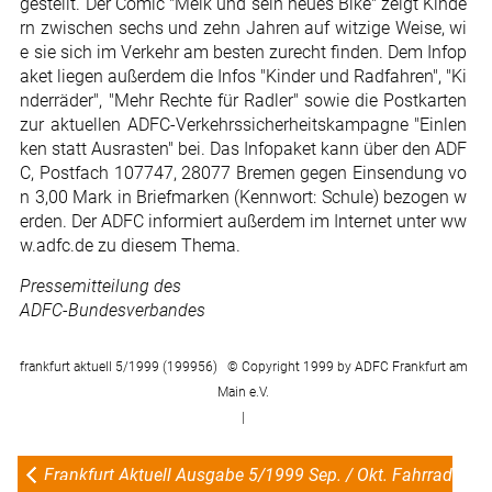
gestellt. Der Comic "Meik und sein neues Bike" zeigt Kinde
rn zwischen sechs und zehn Jahren auf witzige Weise, wi
e sie sich im Verkehr am besten zurecht finden. Dem Infop
aket liegen außerdem die Infos "Kinder und Radfahren", "Ki
nderräder", "Mehr Rechte für Radler" sowie die Postkarten
zur aktuellen ADFC-Verkehrssicherheitskampagne "Einlen
ken statt Ausrasten" bei. Das Infopaket kann über den ADF
C, Postfach 107747, 28077 Bremen gegen Einsendung vo
n 3,00 Mark in Briefmarken (Kennwort: Schule) bezogen w
erden. Der ADFC informiert außerdem im Internet unter ww
w.adfc.de zu diesem Thema.
Pressemitteilung des
ADFC-Bundesverbandes
frankfurt aktuell 5/1999 (199956) © Copyright 1999 by ADFC Frankfurt am
Main e.V.
|
Frankfurt Aktuell Ausgabe 5/1999 Sep. / Okt. Fahrrad