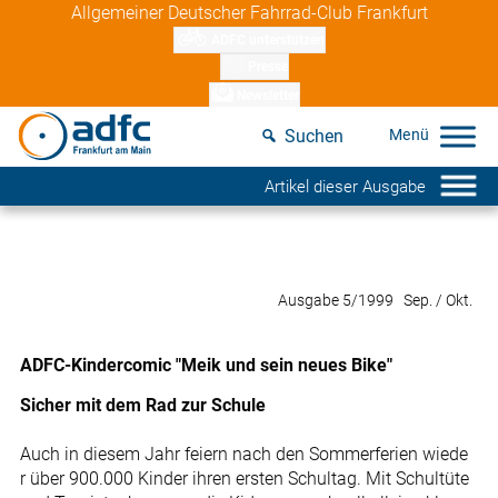
Skip
Allgemeiner Deutscher Fahrrad-Club Frankfurt
to
ADFC unterstützen
content
Presse
Newsletter
Suchen
Artikel dieser Ausgabe
Ausgabe 5/1999 Sep. / Okt.
ADFC-Kindercomic "Meik und sein neues Bike"
Sicher mit dem Rad zur Schule
Auch in diesem Jahr feiern nach den Sommerferien wiede
r über 900.000 Kinder ihren ersten Schultag. Mit Schultüte