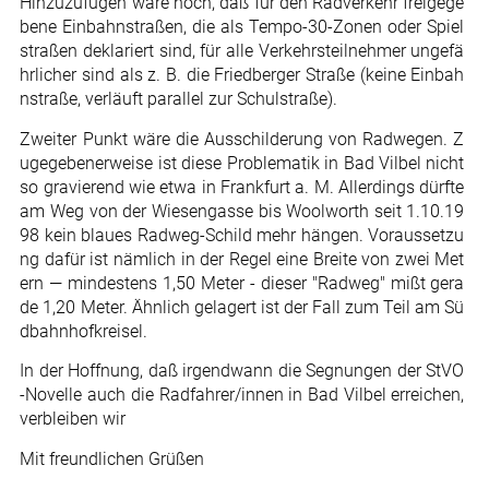
Hinzuzufügen wäre noch, daß für den Radverkehr freigege
bene Einbahnstraßen, die als Tempo-30-Zonen oder Spiel
straßen deklariert sind, für alle Verkehrsteilnehmer ungefä
hrlicher sind als z. B. die Friedberger Straße (keine Einbah
nstraße, verläuft parallel zur Schulstraße).
Zweiter Punkt wäre die Ausschilderung von Radwegen. Z
ugegebenerweise ist diese Problematik in Bad Vilbel nicht
so gravierend wie etwa in Frankfurt a. M. Allerdings dürfte
am Weg von der Wiesengasse bis Woolworth seit 1.10.19
98 kein blaues Radweg-Schild mehr hängen. Voraussetzu
ng dafür ist nämlich in der Regel eine Breite von zwei Met
ern — mindestens 1,50 Meter - dieser "Radweg" mißt gera
de 1,20 Meter. Ähnlich gelagert ist der Fall zum Teil am Sü
dbahnhofkreisel.
In der Hoffnung, daß irgendwann die Segnungen der StVO
-Novelle auch die Radfahrer/innen in Bad Vilbel erreichen,
verbleiben wir
Mit freundlichen Grüßen