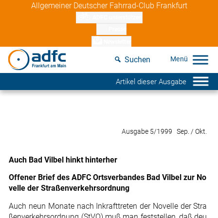
Skip
Allgemeiner Deutscher Fahrrad-Club Frankfurt
to
ADFC unterstützen
content
Presse
Newsletter
Suchen
Artikel dieser Ausgabe
Ausgabe 5/1999 Sep. / Okt.
Auch Bad Vilbel hinkt hinterher
Offener Brief des ADFC Ortsverbandes Bad Vilbel zur No
velle der Straßenverkehrsordnung
Auch neun Monate nach Inkrafttreten der Novelle der Stra
ßenverkehrsordnung (StVO) muß man feststellen, daß deu