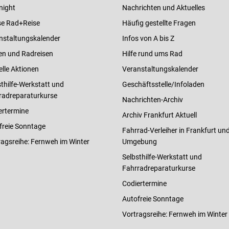
night
Nachrichten und Aktuelles
e Rad+Reise
Häufig gestellte Fragen
nstaltungskalender
Infos von A bis Z
en und Radreisen
Hilfe rund ums Rad
elle Aktionen
Veranstaltungskalender
thilfe-Werkstatt und
Geschäftsstelle/Infoladen
radreparaturkurse
Nachrichten-Archiv
ertermine
Archiv Frankfurt Aktuell
freie Sonntage
Fahrrad-Verleiher in Frankfurt un
ragsreihe: Fernweh im Winter
Umgebung
Selbsthilfe-Werkstatt und
Fahrradreparaturkurse
Codiertermine
Autofreie Sonntage
Vortragsreihe: Fernweh im Winter